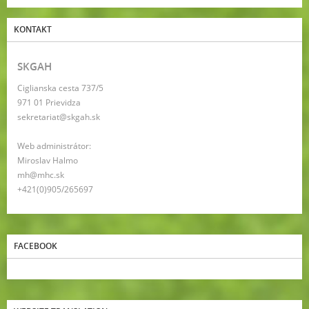
KONTAKT
SKGAH
Ciglianska cesta 737/5
971 01 Prievidza
sekretariat@skgah.sk
Web administrátor:
Miroslav Halmo
mh@mhc.sk
+421(0)905/265697
FACEBOOK