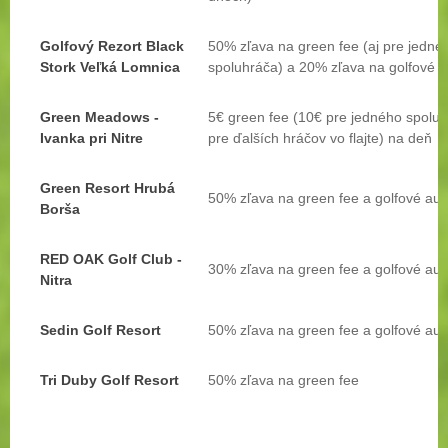
Golfový Rezort Black
50% zľava na green fee (aj pre jedné
Stork Veľká Lomnica
spoluhráča)
a 2
0% zľava na golfové a
Green Meadows -
5€ green fee (10€ pre jedného spolu
Ivanka pri Nitre
pre ďalších hráčov vo flajte) na deň
Green Resort Hrubá
50% zľava na green fee
a golfové aut
Borša
RED OAK Golf Club -
30% zľava na green fee a golfové aut
Nitra
Sedin Golf Resort
50% zľava na green fee
a golfové aut
Tri Duby Golf Resort
50% zľava na green fee