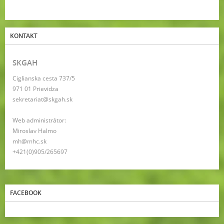
KONTAKT
SKGAH
Ciglianska cesta 737/5
971 01 Prievidza
sekretariat@skgah.sk
Web administrátor:
Miroslav Halmo
mh@mhc.sk
+421(0)905/265697
FACEBOOK