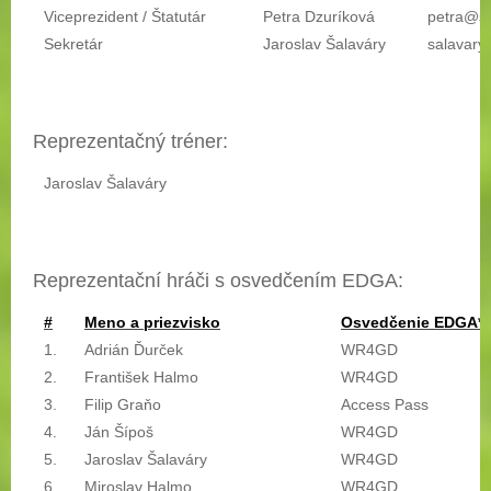
Viceprezident / Štatutár
Petra Dzuríková
petra@s
Sekretár
Jaroslav Šalaváry
salavary
Reprezentačný tréner:
Jaroslav Šalaváry
Reprezentační hráči s osvedčením EDGA:
#
Meno a priezvisko
Osvedčenie EDGA*
1.
Adrián Ďurček
WR4GD
2.
František Halmo
WR4GD
3.
Filip Graňo
Access Pass
4.
Ján Šípoš
WR4GD
5.
Jaroslav Šalaváry
WR4GD
6.
Miroslav Halmo
WR4GD