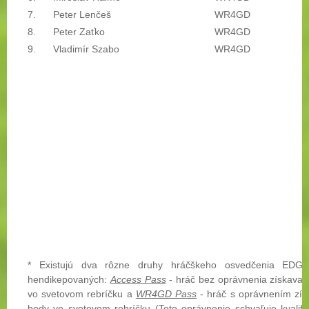
7.
Peter Lenčeš
WR4GD
8.
Peter Zaťko
WR4GD
9.
Vladimír Szabo
WR4GD
* Existujú dva rôzne druhy hráčškeho osvedčenia EDG
hendikepovaných:
Access Pass
- hráč bez oprávnenia získavať
vo svetovom rebríčku a
WR4GD Pass
- hráč s oprávnením zís
body vo svetovom rebríčku (Toto oprávnenie schvaľuje kvalifi