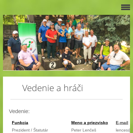
Vedenie a hráči
Vedenie:
Funkcia
Meno a priezvisko
E-mail
Prezident / Štatutár
Peter Lenčeš
lences@