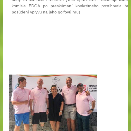
komisia EDGA po preskúmaní konkrétneho postihnutia hr
posúdení vplyvu na jeho golfovú hru)