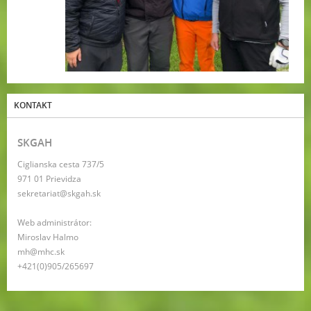
KONTAKT
SKGAH
Ciglianska cesta 737/5
971 01 Prievidza
sekretariat@skgah.sk
Web administrátor:
Miroslav Halmo
mh@mhc.sk
+421(0)905/265697